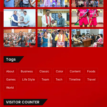
Tags
About
Business
Classic
Color
Content
Foods
Games
Life Style
Team
Tech
Timeline
Travel
World
VISITOR COUNTER