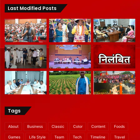
Last Modified Posts
Tags
About
Business
Classic
Color
Content
Foods
Games
Life Style
Team
Tech
Timeline
Travel