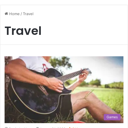
Home
/
Travel
Travel
Games