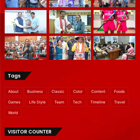
Tags
About
Business
Classic
Color
Content
Foods
Games
Life Style
Team
Tech
Timeline
Travel
World
VISITOR COUNTER