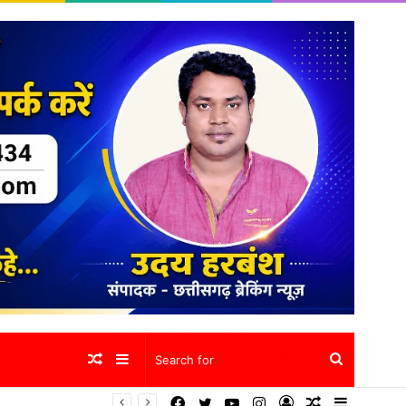
Random
Sidebar
Search
Facebook
Twitter
YouTube
Instagram
Log
Random
Sidebar