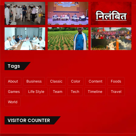
Tags
About
Business
Classic
Color
Content
Foods
Games
Life Style
Team
Tech
Timeline
Travel
World
VISITOR COUNTER