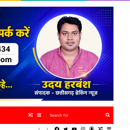
Random
Sidebar
Search
Facebook
Twitter
YouTube
Instagram
Log
Random
Sidebar