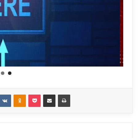
eddit
VKontakte
Odnoklassniki
Pocket
Share via Email
Print