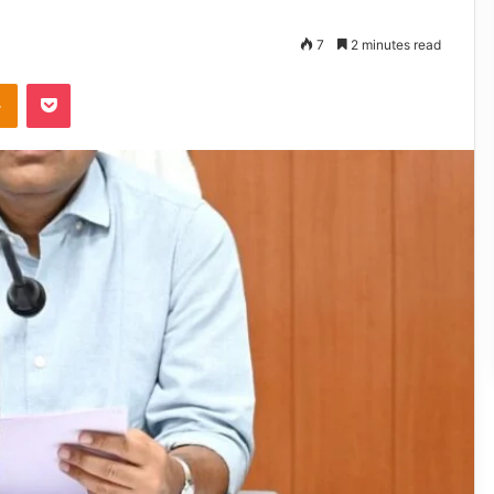
7
2 minutes read
takte
Odnoklassniki
Pocket