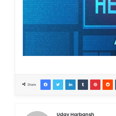
Facebook
Twitter
LinkedIn
Tumblr
Pinterest
R
Share
Uday Harbansh