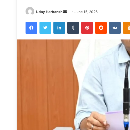
Send
Uday Harbansh
June 15, 2026
an
Facebook
Twitter
LinkedIn
Tumblr
Pinterest
Reddit
VKon
email