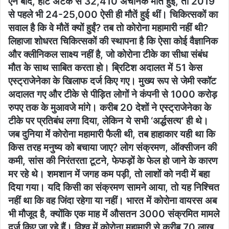
ऐन बाद, हार्ट अटैक से 32,410 अचानक मौतें हुईं, तो 2019
से पहले भी 24-25,000 ऐसी ही मौतें हुई थीं। चिकित्सकों का
सवाल है कि वे मौतें क्यों हुईं? तब तो कोरोना महामारी नहीं थी?
लिहाजा शोधरत चिकित्सकों की स्थापना है कि ऐसा कोई वैज्ञानिक
और क्लीनिकल साक्ष्य नहीं है, जो कोरोना टीके का सीधा संबंध
मौत के साथ साबित करता हो। ब्रिटिश अदालत में 51 केस
एस्ट्राजेनेका के खिलाफ दर्ज किए गए। मुख्य रूप से जेमी स्कॉट
अदालत गए और टीके से पीड़ित लोगों ने कंपनी से 1000 करोड़
रुपए तक के मुआवजे मांगे। करीब 20 देशों ने एस्ट्राजेनेका के
टीके पर प्रतिबंध लगा दिया, लेकिन ये सभी ‘अर्द्धसत्य’ ही थे।
जब दुनिया में कोरोना महामारी फैली थी, तब हाहाकार यही था कि
किस तरह मनुष्य को बचाया जाए? लोग संक्रमण, ऑक्सीजन की
कमी, सांस की निरंतरता टूटने, फेफड़ों के फेल हो जाने के कारण
मर रहे थे। शमशान में जगह कम पड़ी, तो लाशों को नदी में बहा
दिया गया। यदि किसी का संक्रमण सामने आया, तो यह निश्चित
नहीं था कि वह जिंदा रहेगा या नहीं। भारत में कोरोना वायरस अब
भी मौजूद है, क्योंकि एक माह में औसतन 3000 संक्रमित मामले
दर्ज किए जा रहे हैं। विश्व में कोरोना महामारी से करीब 70 लाख