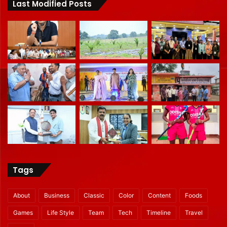
Last Modified Posts
Tags
About
Business
Classic
Color
Content
Foods
Games
Life Style
Team
Tech
Timeline
Travel