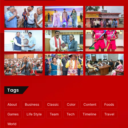
Tags
About
Business
Classic
Color
Content
Foods
Games
Life Style
Team
Tech
Timeline
Travel
World