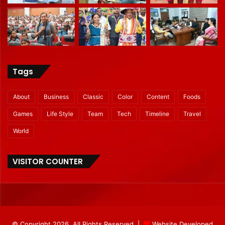
Tags
About
Business
Classic
Color
Content
Foods
Games
Life Style
Team
Tech
Timeline
Travel
World
VISITOR COUNTER
© Copyright 2026, All Rights Reserved |
Website Developed