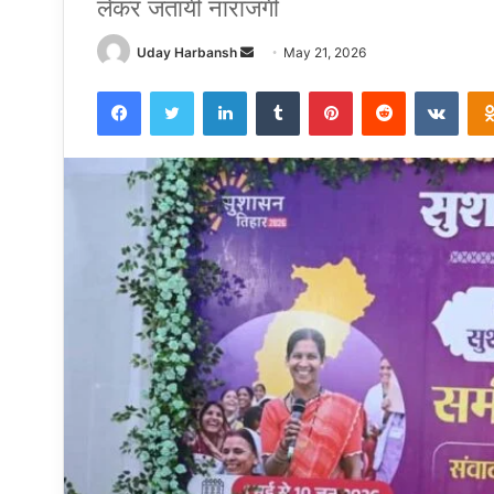
लेकर जतायी नाराजगी
Send
Uday Harbansh
May 21, 2026
an
Facebook
Twitter
LinkedIn
Tumblr
Pinterest
Reddit
VKon
email