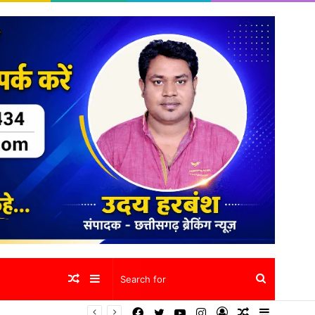
Random
Sidebar
Search
Facebook
Twitter
YouTube
Instagram
Log
Random
Sidebar