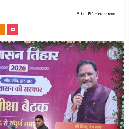
14
2 minutes read
takte
Odnoklassniki
Pocket