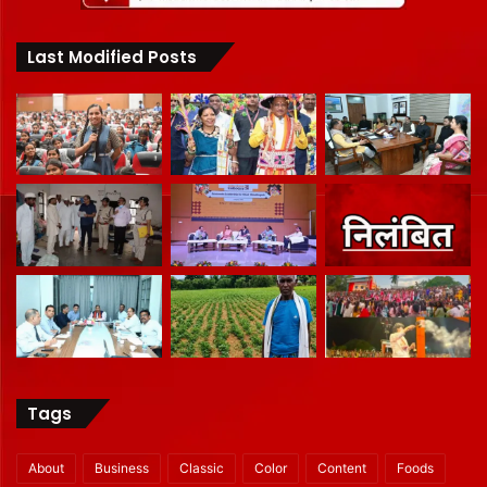
Last Modified Posts
Tags
About
Business
Classic
Color
Content
Foods