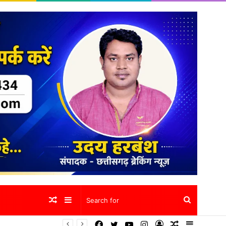
Random
Sidebar
Search
Facebook
Twitter
YouTube
Instagram
Log
Random
Sidebar