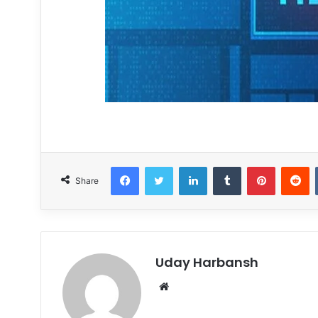
Facebook
Twitter
LinkedIn
Tumblr
Pinterest
R
Share
Uday Harbansh
Website