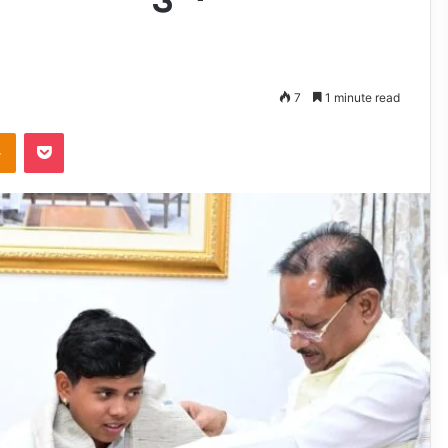
7
1 minute read
takte
Odnoklassniki
Pocket