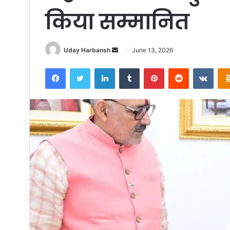
किया सम्मानित
Send
Uday Harbansh
June 13, 2026
an
Facebook
Twitter
LinkedIn
Tumblr
Pinterest
Reddit
VKon
email