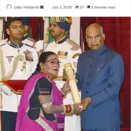
Send
Uday Harbansh
July 5, 2026
37
3 minutes read
an
email