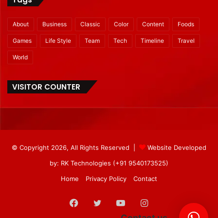
About
Business
Classic
Color
Content
Foods
Games
Life Style
Team
Tech
Timeline
Travel
World
VISITOR COUNTER
© Copyright 2026, All Rights Reserved |
Website Developed
by: RK Technologies (+91 9540173525)
Home
Privacy Policy
Contact
Facebook
Twitter
YouTube
Instagram
Contact us