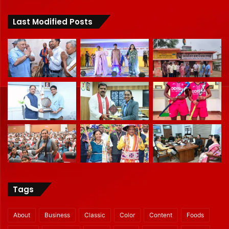
Last Modified Posts
Tags
About
Business
Classic
Color
Content
Foods