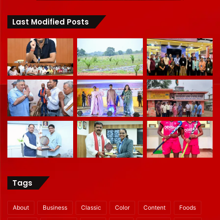
Last Modified Posts
Tags
About
Business
Classic
Color
Content
Foods