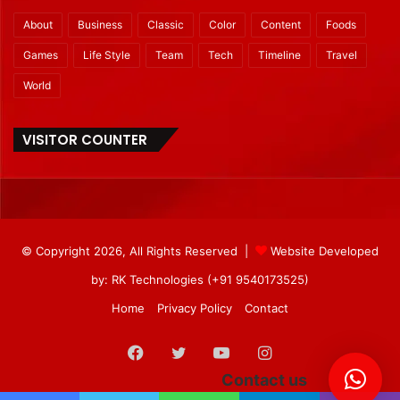
About
Business
Classic
Color
Content
Foods
Games
Life Style
Team
Tech
Timeline
Travel
World
VISITOR COUNTER
© Copyright 2026, All Rights Reserved |
Website Developed
by: RK Technologies (+91 9540173525)
Home
Privacy Policy
Contact
Facebook
Twitter
YouTube
Instagram
Contact us