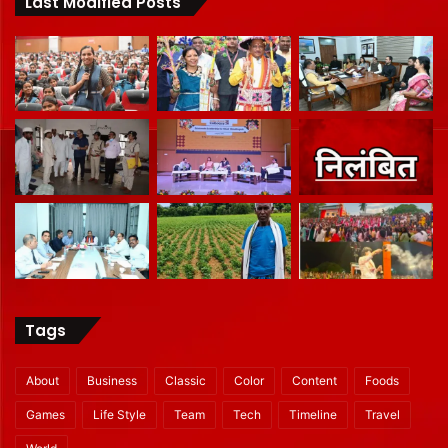
Last Modified Posts
Tags
About
Business
Classic
Color
Content
Foods
Games
Life Style
Team
Tech
Timeline
Travel