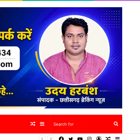
Random
Sidebar
Search
Facebook
Twitter
YouTube
Instagram
Log
Random
Sidebar