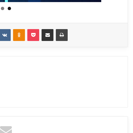
eddit
VKontakte
Odnoklassniki
Pocket
Share via Email
Print