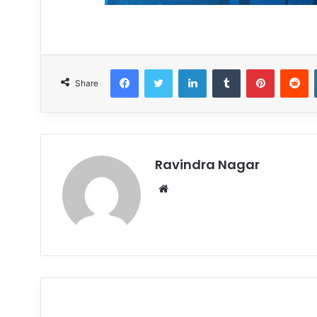
Facebook
Twitter
LinkedIn
Tumblr
Pinterest
R
Share
Ravindra Nagar
Website