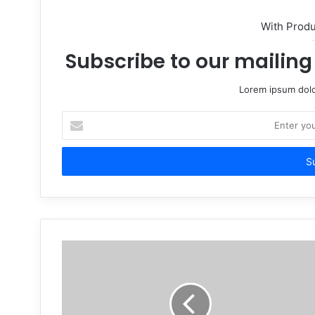
With Prod
Subscribe to our mailing 
Lorem ipsum dolo
Enter
your
Email
address