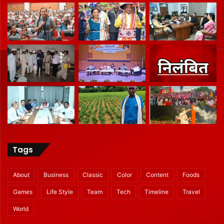
Tags
About
Business
Classic
Color
Content
Foods
Games
Life Style
Team
Tech
Timeline
Travel
World