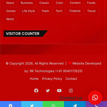
About
Business
Classic
Color
Content
Foods
Games
Life Style
Team
Tech
Timeline
Travel
World
VISITOR COUNTER
© Copyright 2026, All Rights Reserved |
Website Developed
by: RK Technologies (+91 9540173525)
Home
Privacy Policy
Contact
Facebook
Twitter
YouTube
Instagram
Contact us