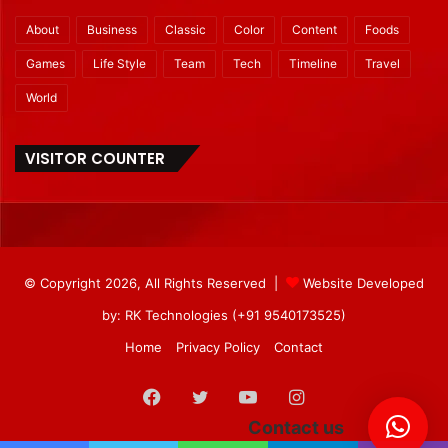
About
Business
Classic
Color
Content
Foods
Games
Life Style
Team
Tech
Timeline
Travel
World
VISITOR COUNTER
© Copyright 2026, All Rights Reserved |
Website Developed
by: RK Technologies (+91 9540173525)
Home
Privacy Policy
Contact
Facebook
Twitter
YouTube
Instagram
Contact us