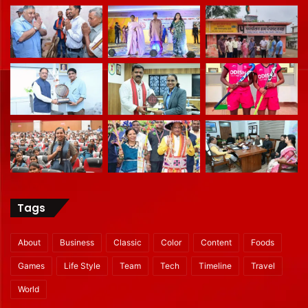
Tags
About
Business
Classic
Color
Content
Foods
Games
Life Style
Team
Tech
Timeline
Travel
World