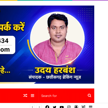
Random
Sidebar
Search
Facebook
Twitter
YouTube
Instagram
Log
Random
Sidebar