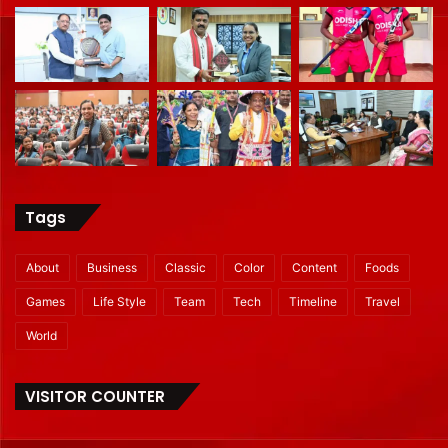
Tags
About
Business
Classic
Color
Content
Foods
Games
Life Style
Team
Tech
Timeline
Travel
World
VISITOR COUNTER