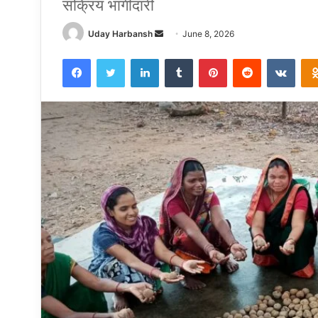
सक्रिय भागीदारी
Send
Uday Harbansh
June 8, 2026
an
Facebook
Twitter
LinkedIn
Tumblr
Pinterest
Reddit
VKon
email