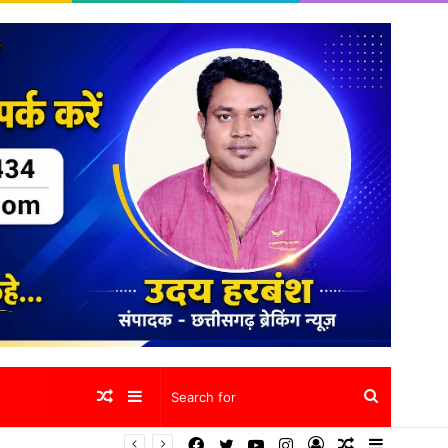
Random
Sidebar
Search
Facebook
Twitter
YouTube
Instagram
Log
Random
Sidebar