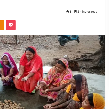
8
2 minutes read
takte
Odnoklassniki
Pocket