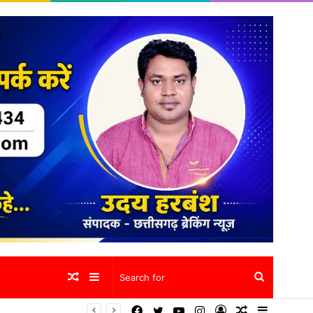
Random
Sidebar
Search
Facebook
Twitter
YouTube
Instagram
Log
Random
Sidebar