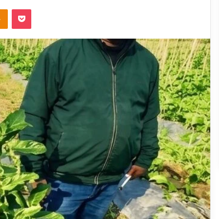
takte
Odnoklassniki
Pocket