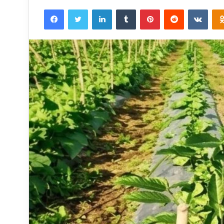
an
Facebook
Twitter
LinkedIn
Tumblr
Pinterest
Reddit
VKon
email