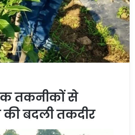
िक तकनीकों से
प की बदली तकदीर