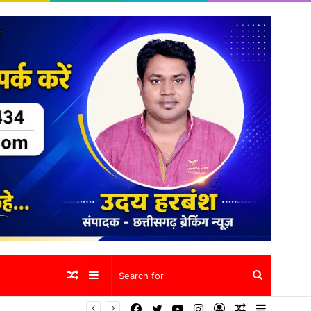
Random
Sidebar
Search
Facebook
Twitter
YouTube
Instagram
Log
Random
Sidebar