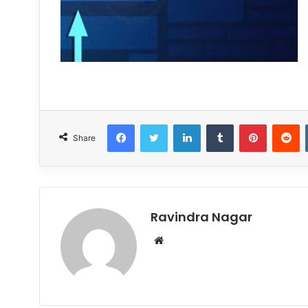
Facebook
Twitter
LinkedIn
Tumblr
Pinterest
R
Share
Ravindra Nagar
Website