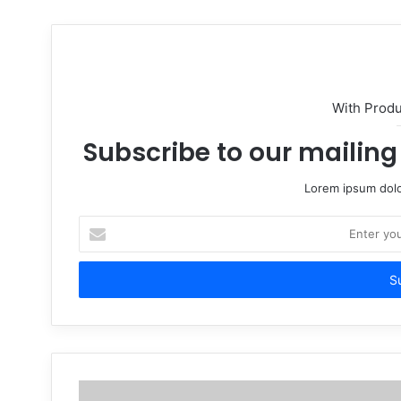
With Prod
Subscribe to our mailing 
Lorem ipsum dolo
Enter
your
Email
address