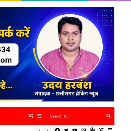
Random
Sidebar
Search
Facebook
Twitter
YouTube
Instagram
Log
Random
Sidebar