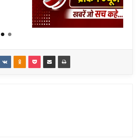
eddit
VKontakte
Odnoklassniki
Pocket
Share via Email
Print