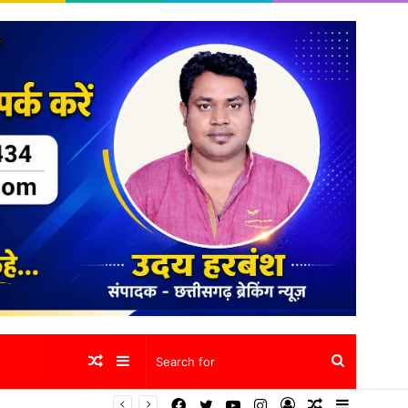
Random
Sidebar
Search
Facebook
Twitter
YouTube
Instagram
Log
Random
Sidebar