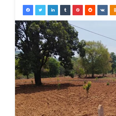
an
Facebook
Twitter
LinkedIn
Tumblr
Pinterest
Reddit
VKon
email