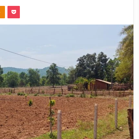
takte
Odnoklassniki
Pocket