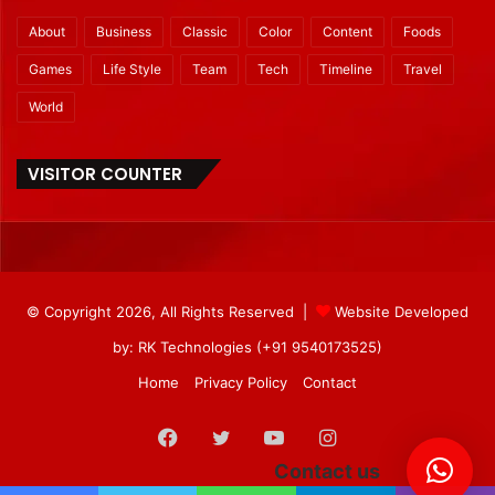
About
Business
Classic
Color
Content
Foods
Games
Life Style
Team
Tech
Timeline
Travel
World
VISITOR COUNTER
© Copyright 2026, All Rights Reserved |
Website Developed
by: RK Technologies (+91 9540173525)
Home
Privacy Policy
Contact
Facebook
Twitter
YouTube
Instagram
Contact us